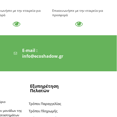
νωνήστε με την εταιρεία για
Επικοινωνήστε με την εταιρεία για
ορά
προσφορά
E-mail :
info@ecoshadow.gr
Εξυπηρέτηση
Πελατών
ύριο
Τρόποι Παραγγελίας
ν
ών μονάδων της
Τρόποι Πληρωμής
καταστημάτων