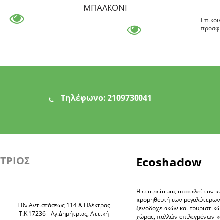
ΜΠΑΛΚΟΝΙ
Επικοι
προσφ
Τηλέφωνο:
2109730041
ΗΤΡΙΟΣ
Ecoshadow
Η εταιρεία μας αποτελεί τον κ
προμηθευτή των μεγαλύτερω
Eθν.Αντιστάσεως 114 & Ηλέκτρας
ξενοδοχειακών και τουριστικ
Τ.Κ.17236 - Αγ.Δημήτριος, Αττική
χώρας, πολλών επιλεγμένων 