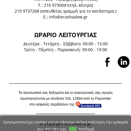
Τ.: 210 9730041(τηλ. κέντρο)
210 9737268 (απευθείας γραμμή για το κατάστημα.)
E.: info@ecoshadow.gr
ΩΡΑΡΙΟ ΛΕΙΤΟΥΡΓΙΑΣ
Δευτέρα - Τετάρτη - Σάββατο: 09:00 - 15:00
Τρίτη - Πέμπτη - Παρασκευή: 09:00 - 19:00
Τα προσωπικά σας δεδομένα και οι ηλεκτρονικές σας αγορές
προστατεύονται με σύνδεση
SSL
128
bit
από το P
aycenter
στο ασφαλές περιβάλλον της
Χρησιμοποιούμε cookies για να κάνουμε ακόμα καλύτερη την εμπειρία
© Copyright ecoshadow.gr
σου στο site μας.
Αποδοχή
Created by
Dual Logicom