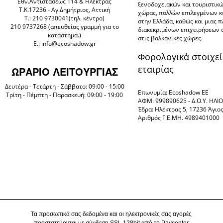
Eθν.Αντιστάσεως 114 & Ηλέκτρας
ξενοδοχειακών και τουριστικ
Τ.Κ.17236 - Αγ.Δημήτριος, Αττική
χώρας, πολλών επιλεγμένων 
Τ.: 210 9730041(τηλ. κέντρο)
στην Ελλάδα, καθώς και μιας 
210 9737268 (απευθείας γραμμή για το
διακεκριμένων επιχειρήσεων 
κατάστημα.)
στις βαλκανικές χώρες.
E.: info@ecoshadow.gr
Φορολογικά στοιχεί
εταιρίας
ΩΡΑΡΙΟ ΛΕΙΤΟΥΡΓΙΑΣ
Δευτέρα - Τετάρτη - Σάββατο: 09:00 - 15:00
Επωνυμία: Ecoshadow ΕΕ
Τρίτη - Πέμπτη - Παρασκευή: 09:00 - 19:00
ΑΦΜ: 999890625 - Δ.Ο.Υ. ΗΛ
Έδρα: Ηλέκτρας 5, 17236 Άγιο
Αριθμός Γ.Ε.ΜΗ. 4989401000
Τα προσωπικά σας δεδομένα και οι ηλεκτρονικές σας αγορές