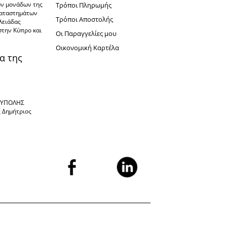
ών μονάδων της
Τρόποι Πληρωμής
καταστημάτων
Τρόποι Αποστολής
πλειάδας
στην Κύπρο και
Oι Παραγγελίες μου
Oικονομική Καρτέλα
α της
ΙΟΥΠΟΛΗΣ
ς Δημήτριος