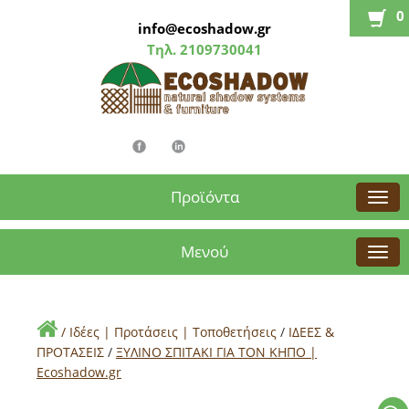
0
info@ecoshadow.gr
Τηλ.
2109730041
Προϊόντα
Μενού
/
Ιδέες | Προτάσεις | Τοποθετήσεις
/
ΙΔΕΕΣ &
ΠΡΟΤΑΣΕΙΣ
/
ΞΥΛΙΝΟ ΣΠΙΤΑΚΙ ΓΙΑ ΤΟΝ ΚΗΠΟ |
Εcoshadow.gr