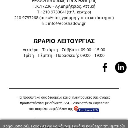
Eθν.Αντιστάσεως 114 & Ηλέκτρας
Τ.Κ.17236 - Αγ.Δημήτριος, Αττική
Τ.: 210 9730041(τηλ. κέντρο)
210 9737268 (απευθείας γραμμή για το κατάστημα.)
E.: info@ecoshadow.gr
ΩΡΑΡΙΟ ΛΕΙΤΟΥΡΓΙΑΣ
Δευτέρα - Τετάρτη - Σάββατο: 09:00 - 15:00
Τρίτη - Πέμπτη - Παρασκευή: 09:00 - 19:00
Τα προσωπικά σας δεδομένα και οι ηλεκτρονικές σας αγορές
προστατεύονται με σύνδεση
SSL
128
bit
από το P
aycenter
στο ασφαλές περιβάλλον της
Χρησιμοποιούμε cookies για να κάνουμε ακόμα καλύτερη την εμπειρία
© Copyright ecoshadow.gr