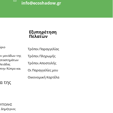
info@ecoshadow.gr
Εξυπηρέτηση
Πελατών
ύριο
Τρόποι Παραγγελίας
ν
ών μονάδων της
Τρόποι Πληρωμής
καταστημάτων
Τρόποι Αποστολής
πλειάδας
στην Κύπρο και
Oι Παραγγελίες μου
Oικονομική Καρτέλα
α της
ΙΟΥΠΟΛΗΣ
ς Δημήτριος