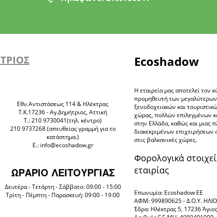
ΗΤΡΙΟΣ
Ecoshadow
Η εταιρεία μας αποτελεί τον κ
προμηθευτή των μεγαλύτερω
Eθν.Αντιστάσεως 114 & Ηλέκτρας
ξενοδοχειακών και τουριστικ
Τ.Κ.17236 - Αγ.Δημήτριος, Αττική
χώρας, πολλών επιλεγμένων 
Τ.: 210 9730041(τηλ. κέντρο)
στην Ελλάδα, καθώς και μιας 
210 9737268 (απευθείας γραμμή για το
διακεκριμένων επιχειρήσεων 
κατάστημα.)
στις βαλκανικές χώρες.
E.: info@ecoshadow.gr
Φορολογικά στοιχεί
εταιρίας
ΩΡΑΡΙΟ ΛΕΙΤΟΥΡΓΙΑΣ
Δευτέρα - Τετάρτη - Σάββατο: 09:00 - 15:00
Επωνυμία: Ecoshadow ΕΕ
Τρίτη - Πέμπτη - Παρασκευή: 09:00 - 19:00
ΑΦΜ: 999890625 - Δ.Ο.Υ. ΗΛ
Έδρα: Ηλέκτρας 5, 17236 Άγιο