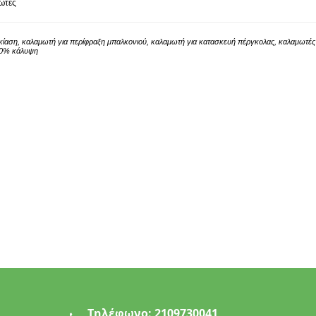
ωτές
κίαση, καλαμωτή για περίφραξη μπαλκονιού, καλαμωτή για κατασκευή πέργκολας, καλαμωτέ
00% κάλυψη
Τηλέφωνο:
2109730041