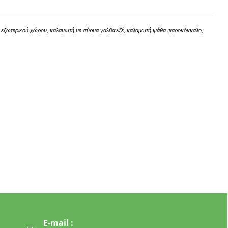
ς εξωτερικού χώρου, καλαμωτή με σύρμα γαλβανιζέ, καλαμωτή ψάθα ψαροκόκκαλο,
E-mail :