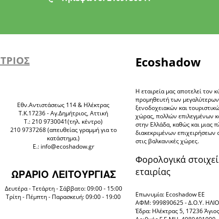
ΗΤΡΙΟΣ
Ecoshadow
Η εταιρεία μας αποτελεί τον κ
προμηθευτή των μεγαλύτερω
Eθν.Αντιστάσεως 114 & Ηλέκτρας
ξενοδοχειακών και τουριστικ
Τ.Κ.17236 - Αγ.Δημήτριος, Αττική
χώρας, πολλών επιλεγμένων 
Τ.: 210 9730041(τηλ. κέντρο)
στην Ελλάδα, καθώς και μιας 
210 9737268 (απευθείας γραμμή για το
διακεκριμένων επιχειρήσεων 
κατάστημα.)
στις βαλκανικές χώρες.
E.: info@ecoshadow.gr
Φορολογικά στοιχεί
εταιρίας
ΩΡΑΡΙΟ ΛΕΙΤΟΥΡΓΙΑΣ
Δευτέρα - Τετάρτη - Σάββατο: 09:00 - 15:00
Επωνυμία: Ecoshadow ΕΕ
Τρίτη - Πέμπτη - Παρασκευή: 09:00 - 19:00
ΑΦΜ: 999890625 - Δ.Ο.Υ. ΗΛ
Έδρα: Ηλέκτρας 5, 17236 Άγιο