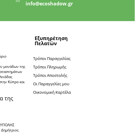
info@ecoshadow.gr
Εξυπηρέτηση
Πελατών
ύριο
Τρόποι Παραγγελίας
ν
ών μονάδων της
Τρόποι Πληρωμής
καταστημάτων
Τρόποι Αποστολής
πλειάδας
στην Κύπρο και
Oι Παραγγελίες μου
Oικονομική Καρτέλα
α της
ΙΟΥΠΟΛΗΣ
ς Δημήτριος