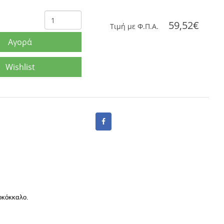
59,52€
Tιμή με Φ.Π.Α.
Αγορά
Wishlist
οκόκκαλο.