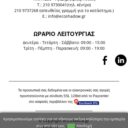
Τ.: 210 9730041(τηλ. κέντρο)
210 9737268 (απευθείας γραμμή για το κατάστημα.)
E.: info@ecoshadow.gr
ΩΡΑΡΙΟ ΛΕΙΤΟΥΡΓΙΑΣ
Δευτέρα - Τετάρτη - Σάββατο: 09:00 - 15:00
Τρίτη - Πέμπτη - Παρασκευή: 09:00 - 19:00
Τα προσωπικά σας δεδομένα και οι ηλεκτρονικές σας αγορές
προστατεύονται με σύνδεση
SSL
128
bit
από το P
aycenter
στο ασφαλές περιβάλλον της
Χρησιμοποιούμε cookies για να κάνουμε ακόμα καλύτερη την εμπειρία
© Copyright ecoshadow.gr
σου στο site μας.
Αποδοχή
Created by
Dual Logicom