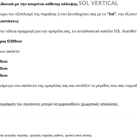
SOL VERTICAL
ιδανικά με την κουρτίνα κάθετης κάλυψης
ώρα τον εξοπλισμό της παραλίας ή του ξενοδοχείου σας με το
"Sol"
, την έξυπν
ιαστάσεις:
την τέλεια εφαρμογή για την ομπρέλα σας, το ανταλλακτικό καπέλο SOL διατίθετ
τρος O200cm
νο σκελετό
00cm
50cm
00cm
ιάμετρο του σκελετού της ομπρέλας σας και επιλέξτε το μέγεθος που σας ταιριά
ογράφιση του προϊόντος μπορεί να εμφανισθούν χρωματικές αποκλίσεις.
έλα ομπρέλας παραλίας, ομπρέλες παραλίας ψάθινες, φυσικά υλικά σκίασης