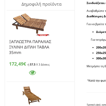
Συνδυάζεται 
Δημοφιλή προϊόντα
Αναβαθμίστε τ
Διαθέσιμες Δ
Για να βρείτε 
Διάμε
Για τετράγω
ΞΑΠΛΩΣΤΡΑ ΠΑΡΑΛΙΑΣ
ΞΥΛΙΝΗ ΔΙΠΛΗ ΤΑΒΛΑ
200x2
35mm
250x2
300x3
172,49€
ή
57.5
X 3 Δόσεις
Μετρήστε τη δ
*Κατά την φωτ
Τροπικά υλικά, καπ