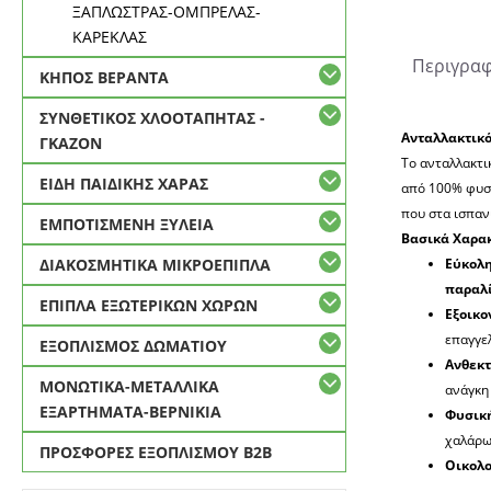
ΞΑΠΛΩΣΤΡΑΣ-ΟΜΠΡΕΛΑΣ-
ΚΑΡΕΚΛΑΣ
Περιγρα
ΚΗΠΟΣ ΒΕΡΑΝΤΑ
ΣΥΝΘΕΤΙΚΟΣ ΧΛΟΟΤΑΠΗΤΑΣ -
Ανταλλακτικό
ΓΚΑΖΟΝ
Το ανταλλακτ
ΕΙΔΗ ΠΑΙΔΙΚΗΣ ΧΑΡΑΣ
από 100% φυσ
που στα ισπαν
ΕΜΠΟΤΙΣΜΕΝΗ ΞΥΛΕΙΑ
Βασικά Χαρακ
ΔΙΑΚΟΣΜΗΤΙΚΑ ΜΙΚΡΟΕΠΙΠΛΑ
Εύκολη
παραλ
ΕΠΙΠΛΑ ΕΞΩΤΕΡΙΚΩΝ ΧΩΡΩΝ
Εξοικο
επαγγε
ΕΞΟΠΛΙΣΜΟΣ ΔΩΜΑΤΙΟΥ
Ανθεκτ
ΜΟΝΩΤΙΚΑ-ΜΕΤΑΛΛΙΚΑ
ανάγκη
ΕΞΑΡΤΗΜΑΤΑ-ΒΕΡΝΙΚΙΑ
Φυσική
χαλάρω
ΠΡΟΣΦΟΡΕΣ ΕΞΟΠΛΙΣΜΟΥ Β2Β
Οικολο