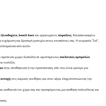
α
ξενοδοχεία
,
beach bars
και οργανωμένες
παραλίες
. Κατασκευασμένο
α ευχάριστη και δροσερή εμπειρία στους επισκέπτες σας. Η ονομασία "Sol",
τελεσματικά από αυτόν.
ι άμεσα και χωρίς δυσκολία σε υφιστάμενους
σκελετούς ομπρελών
αι ευελιξία.
ρο
στην αποθήκευση ή την εγκατάσταση, κάτι που είναι κρίσιμο για
 αντοχή
στις καιρικές συνθήκες και στον αέρα, ελαχιστοποιώντας την
ς αισθητικά τον χώρο σας και προσφέροντας μια αίσθηση πολυτέλειας και
ίασης.