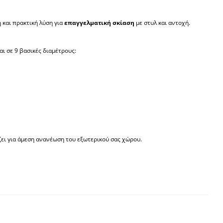
η και πρακτική λύση για
επαγγελματική σκίαση
με στυλ και αντοχή.
αι σε 9 βασικές διαμέτρους:
ζει για άμεση ανανέωση του εξωτερικού σας χώρου.