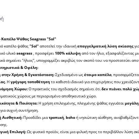
φή
 Καπέλο Ψάθας Seagrass "Sol"
ικό καπέλο ψάθας
"Sol"
αποτελεί την ιδανική
επαγγελματική λύση σκίασης
γι
ικό υλικό
seagrass
, προσφέρει
100% κάλυψη
από τον ήλιο, εξασφαλίζοντας μι
ικά σημαίνει "ήλιος", υπογραμμίζει ακριβώς τον σκοπό του: να προστατεύει απο
τηριστικά & Οφέλη:
 στην Χρήση & Εγκατάσταση:
Σχεδιασμένο ως
έτοιμο καπέλο
, προσαρμόζετα
ίας
. Η
γρήγορη τοποθέτηση
το καθιστά ιδανικό για επιχειρήσεις που χρειάζοντ
νόμηση Χώρου:
Ο πρακτικός του σχεδιασμός σημαίνει ότι
δεν πιάνει πολύ χώ
λματικούς χώρους με περιορισμένο αποθηκευτικό χώρο.
ικότητα & Ποιότητα:
Η χρήση επιλεγμένης, πλεγμένης ψάθας εγγυάται
μεγάλη
 για συχνή συντήρηση.
 Αισθητική:
Προσδίδει μια
τροπική
,
boho
ή νησιώτικη αίσθηση, αναβαθμίζοντα
σης.
γική Επιλογή:
Ως φυσικό προϊόν, είναι μια φιλική προς το περιβάλλον λύση σκ