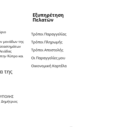
Εξυπηρέτηση
Πελατών
ύριο
Τρόποι Παραγγελίας
ν
ών μονάδων της
Τρόποι Πληρωμής
καταστημάτων
Τρόποι Αποστολής
πλειάδας
στην Κύπρο και
Oι Παραγγελίες μου
Oικονομική Καρτέλα
α της
ΙΟΥΠΟΛΗΣ
ς Δημήτριος