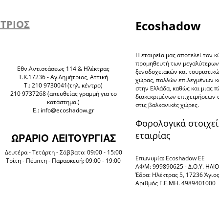
ΗΤΡΙΟΣ
Ecoshadow
Η εταιρεία μας αποτελεί τον κ
προμηθευτή των μεγαλύτερω
Eθν.Αντιστάσεως 114 & Ηλέκτρας
ξενοδοχειακών και τουριστικ
Τ.Κ.17236 - Αγ.Δημήτριος, Αττική
χώρας, πολλών επιλεγμένων 
Τ.: 210 9730041(τηλ. κέντρο)
στην Ελλάδα, καθώς και μιας 
210 9737268 (απευθείας γραμμή για το
διακεκριμένων επιχειρήσεων 
κατάστημα.)
στις βαλκανικές χώρες.
E.: info@ecoshadow.gr
Φορολογικά στοιχεί
εταιρίας
ΩΡΑΡΙΟ ΛΕΙΤΟΥΡΓΙΑΣ
Δευτέρα - Τετάρτη - Σάββατο: 09:00 - 15:00
Επωνυμία: Ecoshadow ΕΕ
Τρίτη - Πέμπτη - Παρασκευή: 09:00 - 19:00
ΑΦΜ: 999890625 - Δ.Ο.Υ. ΗΛ
Έδρα: Ηλέκτρας 5, 17236 Άγιο
Αριθμός Γ.Ε.ΜΗ. 4989401000