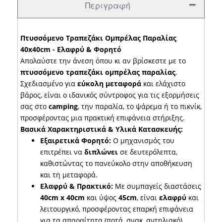
Περιγραφή
Πτυσσόμενο Τραπεζάκι Ομπρέλας Παραλίας
40x40cm - Ελαφρύ & Φορητό
Απολαύστε την άνεση όπου κι αν βρίσκεστε με το
πτυσσόμενο τραπεζάκι ομπρέλας παραλίας
.
Σχεδιασμένο για
εύκολη μεταφορά
και ελάχιστο
βάρος, είναι ο ιδανικός σύντροφος για τις εξορμήσεις
σας στο
camping
, την παραλία, το ψάρεμα ή το πικνίκ,
προσφέροντας μια πρακτική επιφάνεια στήριξης.
Βασικά Χαρακτηριστικά & Υλικά Κατασκευής:
Εξαιρετικά Φορητό:
Ο μηχανισμός του
επιτρέπει να
διπλώνει
σε δευτερόλεπτα,
καθιστώντας το πανεύκολο στην αποθήκευση
και τη μεταφορά.
Ελαφρύ & Πρακτικό:
Με συμπαγείς διαστάσεις
40cm x 40cm
και ύψος
45cm
, είναι
ελαφρύ
και
λειτουργικό, προσφέροντας επαρκή επιφάνεια
για τα απαραίτητα (ποτά, σνακ, αντηλιακό).