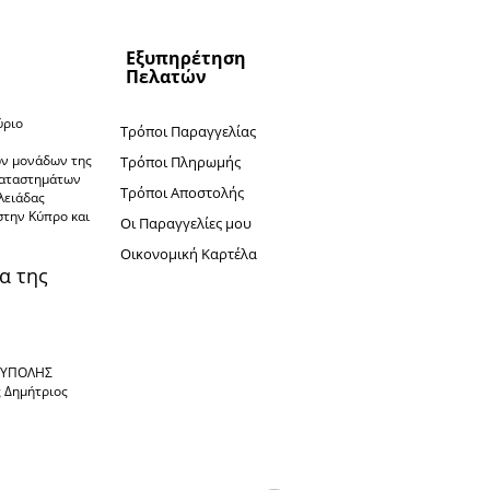
Εξυπηρέτηση
Πελατών
ύριο
Τρόποι Παραγγελίας
ν
ών μονάδων της
Τρόποι Πληρωμής
καταστημάτων
Τρόποι Αποστολής
πλειάδας
στην Κύπρο και
Oι Παραγγελίες μου
Oικονομική Καρτέλα
α της
ΙΟΥΠΟΛΗΣ
ς Δημήτριος