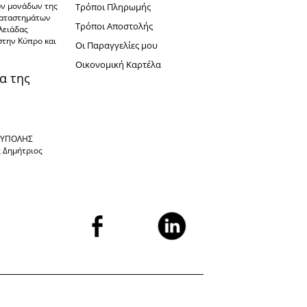
ών μονάδων της
Τρόποι Πληρωμής
καταστημάτων
Τρόποι Αποστολής
πλειάδας
στην Κύπρο και
Oι Παραγγελίες μου
Oικονομική Καρτέλα
α της
ΙΟΥΠΟΛΗΣ
ς Δημήτριος