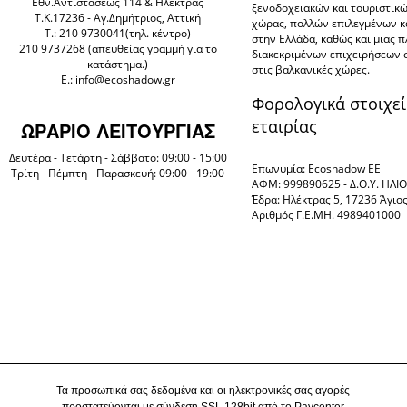
Eθν.Αντιστάσεως 114 & Ηλέκτρας
ξενοδοχειακών και τουριστικ
Τ.Κ.17236 - Αγ.Δημήτριος, Αττική
χώρας, πολλών επιλεγμένων 
Τ.: 210 9730041(τηλ. κέντρο)
στην Ελλάδα, καθώς και μιας 
210 9737268 (απευθείας γραμμή για το
διακεκριμένων επιχειρήσεων 
κατάστημα.)
στις βαλκανικές χώρες.
E.: info@ecoshadow.gr
Φορολογικά στοιχεί
εταιρίας
ΩΡΑΡΙΟ ΛΕΙΤΟΥΡΓΙΑΣ
Δευτέρα - Τετάρτη - Σάββατο: 09:00 - 15:00
Επωνυμία: Ecoshadow ΕΕ
Τρίτη - Πέμπτη - Παρασκευή: 09:00 - 19:00
ΑΦΜ: 999890625 - Δ.Ο.Υ. ΗΛ
Έδρα: Ηλέκτρας 5, 17236 Άγιο
Αριθμός Γ.Ε.ΜΗ. 4989401000
Τα προσωπικά σας δεδομένα και οι ηλεκτρονικές σας αγορές