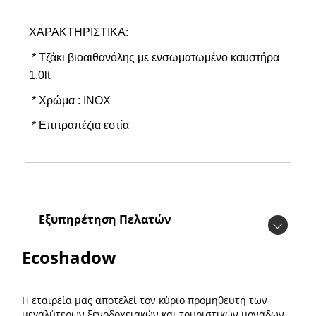
XΑΡΑΚΤΗΡΙΣΤΙΚΑ:
* Τζάκι βιοαιθανόλης με ενσωματωμένο καυστήρα
1,0lt
* Χρώμα : ΙΝΟΧ
* Επιτραπέζια εστία
Εξυπηρέτηση Πελατών
Ecoshadow
Η εταιρεία μας αποτελεί τον κύριο προμηθευτή των
μεγαλύτερων ξενοδοχειακών και τουριστικών μονάδων