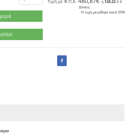
480,87€
Tιμή με Φ.Π.Α.
ή
120.22
X 4
Δόσεις
Η τιμή μειώθηκε κατά 30%
γορά
shlist
λάρια