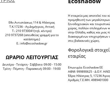
ΗΤΡΙΟΣ
Ecoshadow
Η εταιρεία μας αποτελεί τον κ
προμηθευτή των μεγαλύτερω
Eθν.Αντιστάσεως 114 & Ηλέκτρας
ξενοδοχειακών και τουριστικ
Τ.Κ.17236 - Αγ.Δημήτριος, Αττική
χώρας, πολλών επιλεγμένων 
Τ.: 210 9730041(τηλ. κέντρο)
στην Ελλάδα, καθώς και μιας 
210 9737268 (απευθείας γραμμή για το
διακεκριμένων επιχειρήσεων 
κατάστημα.)
στις βαλκανικές χώρες.
E.: info@ecoshadow.gr
Φορολογικά στοιχεί
εταιρίας
ΩΡΑΡΙΟ ΛΕΙΤΟΥΡΓΙΑΣ
Δευτέρα - Τετάρτη - Σάββατο: 09:00 - 15:00
Επωνυμία: Ecoshadow ΕΕ
Τρίτη - Πέμπτη - Παρασκευή: 09:00 - 19:00
ΑΦΜ: 999890625 - Δ.Ο.Υ. ΗΛ
Έδρα: Ηλέκτρας 5, 17236 Άγιο
Αριθμός Γ.Ε.ΜΗ. 4989401000