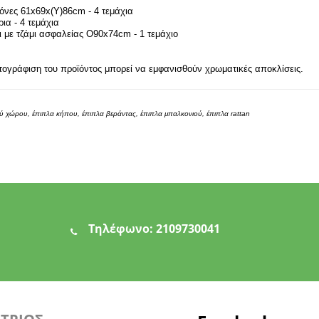
όνες 61x69x(Y)86cm - 4 τεμάχια
ια - 4 τεμάχια
 με τζάμι ασφαλείας Ο90x74cm - 1 τεμάχιο
τογράφιση του προϊόντος μπορεί να εμφανισθούν χρωματικές αποκλίσεις.
ύ χώρου, έπιπλα κήπου, έπιπλα βεράντας, έπιπλα μπαλκονιού, έπιπλα rattan
Τηλέφωνο:
2109730041