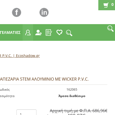
0
ΓΓΕΛΜΑΤΙΕΣ
P.V.C. | Εcoshadow.gr
ΡΑΠΕΖΑΡΙΑ 5ΤΕΜ ΑΛΟΥΜΙΝΙΟ ΜΕ WICKER P.V.C.
ωδικός
162065
εσιμότητα
Άμεσα διαθέσιμο
Αρχική τιμή με Φ.Π.Α.
686,96€