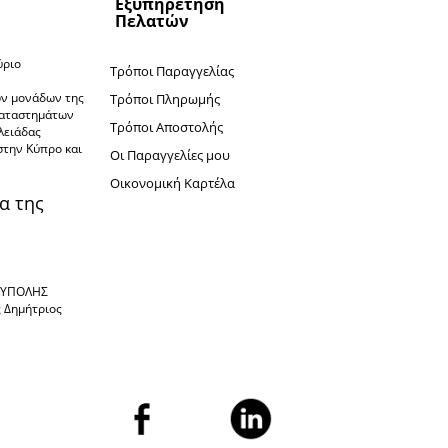
Εξυπηρέτηση
Πελατών
ύριο
Τρόποι Παραγγελίας
ν
ών μονάδων της
Τρόποι Πληρωμής
καταστημάτων
Τρόποι Αποστολής
πλειάδας
στην Κύπρο και
Oι Παραγγελίες μου
Oικονομική Καρτέλα
α της
ΙΟΥΠΟΛΗΣ
ς Δημήτριος