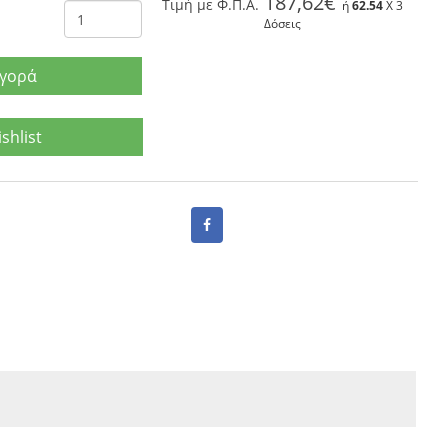
187,62€
Tιμή με Φ.Π.Α.
ή
62.54
X 3
Δόσεις
γορά
shlist