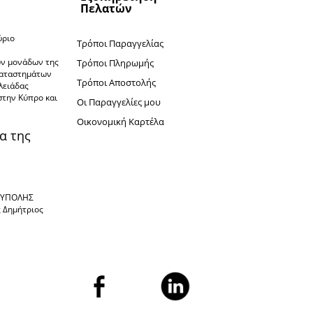
Πελατών
ύριο
Τρόποι Παραγγελίας
ν
ών μονάδων της
Τρόποι Πληρωμής
καταστημάτων
Τρόποι Αποστολής
πλειάδας
στην Κύπρο και
Oι Παραγγελίες μου
Oικονομική Καρτέλα
α της
ΙΟΥΠΟΛΗΣ
ς Δημήτριος