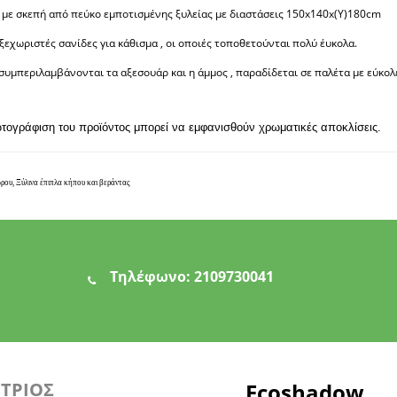
 με σκεπή από πεύκο εμποτισμένης ξυλείας με διαστάσεις 150x140x(Y)180cm
ξεχωριστές σανίδες για κάθισμα , οι οποιές τοποθετούνται πολύ έυκολα.
 συμπεριλαμβάνονται τα αξεσουάρ και η άμμος , παραδίδεται σε παλέτα με εύκο
ωτογράφιση του προϊόντος μπορεί να εμφανισθούν χρωματικές αποκλίσεις.
ρου, Ξύλινα έπιπλα κήπου και βεράντας
Τηλέφωνο:
2109730041
ΗΤΡΙΟΣ
Ecoshadow