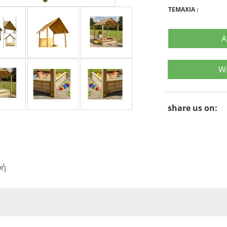
TEMAXIA
:
Α
Wi
share us on:
φή