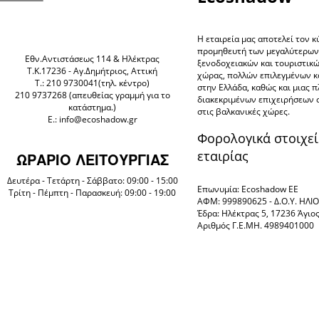
Η εταιρεία μας αποτελεί τον κ
προμηθευτή των μεγαλύτερω
Eθν.Αντιστάσεως 114 & Ηλέκτρας
ξενοδοχειακών και τουριστικ
Τ.Κ.17236 - Αγ.Δημήτριος, Αττική
χώρας, πολλών επιλεγμένων 
Τ.: 210 9730041(τηλ. κέντρο)
στην Ελλάδα, καθώς και μιας 
210 9737268 (απευθείας γραμμή για το
διακεκριμένων επιχειρήσεων 
κατάστημα.)
στις βαλκανικές χώρες.
E.: info@ecoshadow.gr
Φορολογικά στοιχεί
εταιρίας
ΩΡΑΡΙΟ ΛΕΙΤΟΥΡΓΙΑΣ
Δευτέρα - Τετάρτη - Σάββατο: 09:00 - 15:00
Επωνυμία: Ecoshadow ΕΕ
Τρίτη - Πέμπτη - Παρασκευή: 09:00 - 19:00
ΑΦΜ: 999890625 - Δ.Ο.Υ. ΗΛ
Έδρα: Ηλέκτρας 5, 17236 Άγιο
Αριθμός Γ.Ε.ΜΗ. 4989401000