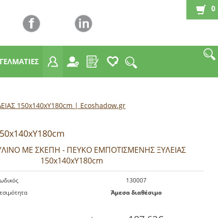
0
ΓΓΕΛΜΑΤΙΕΣ
ΙΑΣ 150x140xY180cm | Εcoshadow.gr
50x140xY180cm
ΛΙΝΟ ΜΕ ΣΚΕΠΗ - ΠΕΥΚΟ ΕΜΠΟΤΙΣΜΕΝΗΣ ΞΥΛΕΙΑΣ
150x140xY180cm
ωδικός
130007
εσιμότητα
Άμεσα διαθέσιμο